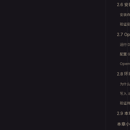
2.6 安
安装
验证
2.7 
运行 D
配置 G
Ope
2.8 
为什么要
写入 .b
验证
2.9
本章小