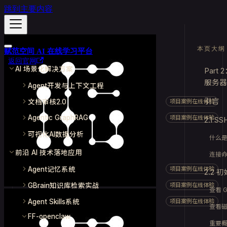
跳到主要内容
本页大纲
赋范空间 AI 在线学习平台
返回官网
AI 场景化解决方案
Part
服务器
Agent开发与上下文工程
引言
文档审核2.0
项目案例在线体验
Agentic GraphRAG
项目案例在线体验
2.1 
可视化AI数据分析
什么是
前沿 AI 技术落地应用
连接
Agent记忆系统
项目案例在线体验
2.2
GBrain知识库检索实战
项目案例在线体验
查看 
Agent Skills系统
项目案例在线体验
查看
FF-openclaw
重要概