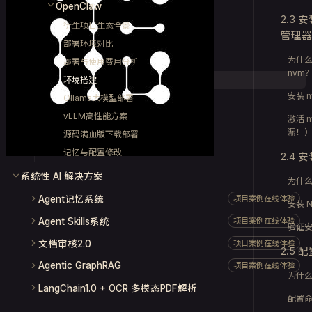
OpenClaw
2.3 
衍生项目生态全景
管理器
部署环境对比
为什么
部署与使用费用分析
nvm
环境搭建
安装 n
Ollama大模型部署
vLLM高性能方案
激活 
漏！
源码满血版下载部署
记忆与配置修改
2.4 安
系统性 AI 解决方案
为什么选
Agent记忆系统
项目案例在线体验
安装 N
Agent Skills系统
项目案例在线体验
验证
文档审核2.0
项目案例在线体验
2.5 
Agentic GraphRAG
项目案例在线体验
为什
LangChain1.0 + OCR 多模态PDF解析
配置