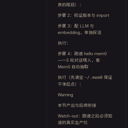
表的尾段）：
步骤 2：验证版本与 import
步骤 3：配 LLM 与
embedding，单独探活
执行：
步骤 4：跑通 hello mem0
——5 轮对话喂入，看
Mem0 自动抽取
执行（先清空
保证
~/.mem0
干净起点）：
Warning
本节产出与后续衔接
Watch-out：跑通之后必须知
道的真实生产坑