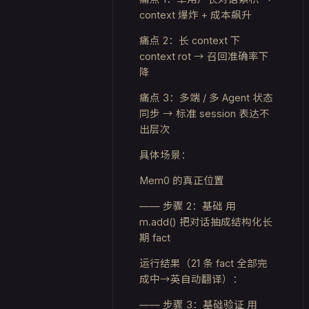
context 爆炸 + 成本飙升
痛点 2：长 context 下
context rot → 召回准确率下
降
痛点 3：多端 / 多 Agent 状态
同步 → 标准 session 表达不
出层次
具体场景：
Mem0 的真正位置
—— 步骤 2：基础 用
m.add()
把对话抽成结构化长
期 fact
运行结果（21 条 fact 全部完
成中→英自动翻译）：
—— 步骤 3：基础验证 用