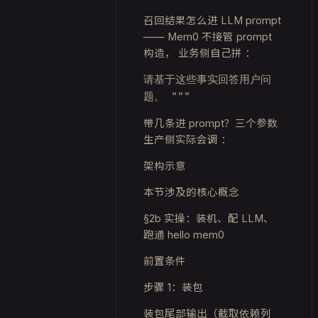
召回结果怎么进 LLM prompt
—— Mem0 不接管 prompt
构造，
业务侧自己拼
：
请基于这些事实回答用户问
题。 """
带几条进 prompt？三个参数
生产侧实际会调
：
架构示意
本节涉及的核心概念
§2b 实操：装机、配 LLM、
跑通 hello mem0
前置条件
步骤 1：装包
装包尾部输出（截取依赖列