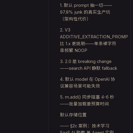
1. 默认 prompt 抽一切——
97.8% junk 的真实生产坑
（架构性代价）
2. V3
ADDITIVE_EXTRACTION_PROMPT
比 1.x 更挑剔——单条裸字符
串频繁 NOOP
3. 2.0 是 breaking change
——search API 静默 fallback
4. 默认 model 在 OpenAI 协
议兼容场景可能失效
5. m.add() 同步阻塞 4-6 秒
——批量加载要预算时间
默认存储位置
—— §2c 案例：技术学习
SaaS AI 助教 单 Agent 实例